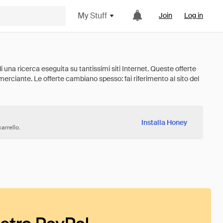
My Stuff
Join
Log in
Installa Honey
arrello.