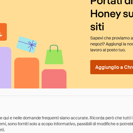
Portati d
Honey su
siti
Sapevi che proviamo au
negozi? Aggiungi la nos
lavoro al posto tuo.
Aggiungilo a Chr
ate qui e nelle domande frequenti siano accurate. Ricorda però che tutti i
 premi, sono forniti solo a scopo informativo, passibili di modifiche e potr
ti.