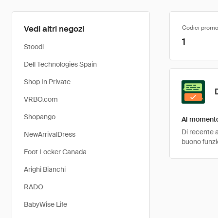
Vedi altri negozi
Codici promo
1
Stoodi
Dell Technologies Spain
Shop In Private
VRBO.com
Shopango
Al momento 
Di recente a
NewArrivalDress
buono funzio
Foot Locker Canada
Arighi Bianchi
RADO
BabyWise Life