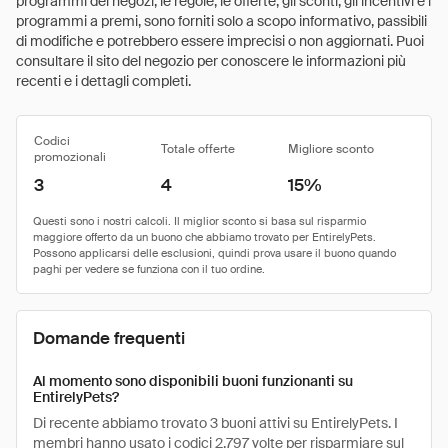
programmi dei negozi, le regole, le offerte, gli sconti, gli incentivi e i
programmi a premi, sono forniti solo a scopo informativo, passibili
di modifiche e potrebbero essere imprecisi o non aggiornati. Puoi
consultare il sito del negozio per conoscere le informazioni più
recenti e i dettagli completi.
Codici
Totale offerte
Migliore sconto
promozionali
3
4
15%
Domande frequenti
Al momento sono disponibili buoni funzionanti su
EntirelyPets?
Di recente abbiamo trovato 3 buoni attivi su EntirelyPets. I
membri hanno usato i codici 2.797 volte per risparmiare sul