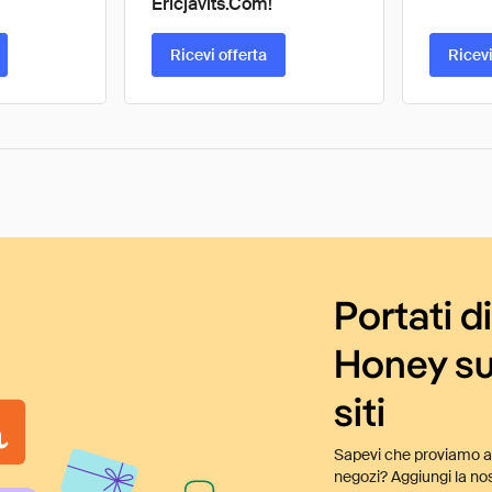
Ericjavits.Com!
Ricevi offerta
Ricevi
Portati d
Honey su
siti
Sapevi che proviamo au
negozi? Aggiungi la nos