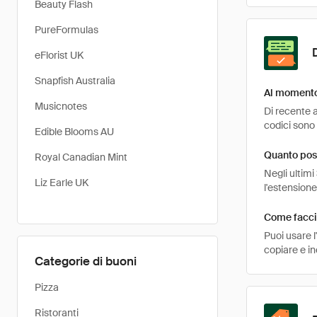
Beauty Flash
PureFormulas
eFlorist UK
Snapfish Australia
Al momento 
Musicnotes
Di recente a
codici sono 
Edible Blooms AU
Quanto poss
Royal Canadian Mint
Negli ultimi
Liz Earle UK
l'estension
Come faccio
Puoi usare 
copiare e in
Categorie di buoni
Pizza
Ristoranti