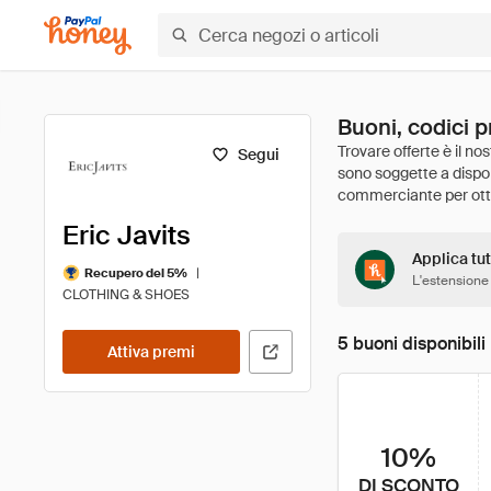
Buoni, codici p
Segui
Eric Javits
Applica tutt
|
Recupero del 5%
L'estensione
CLOTHING & SHOES
5 buoni disponibili
Attiva premi
10%
DI SCONTO