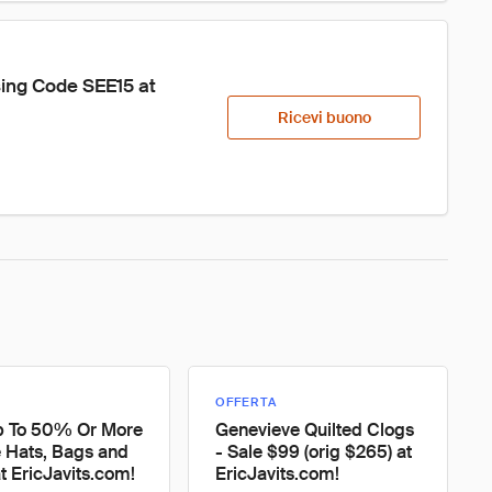
ing Code SEE15 at 
Ricevi buono
OFFERTA
p To 50% Or More
Genevieve Quilted Clogs
e Hats, Bags and
- Sale $99 (orig $265) at
t EricJavits.com!
EricJavits.com!