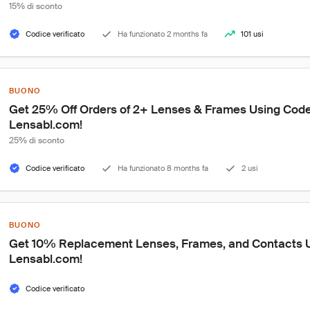
15% di sconto
Codice verificato
Ha funzionato 2 months fa
101 usi
BUONO
Get 25% Off Orders of 2+ Lenses & Frames Using Cod
Lensabl.com!
25% di sconto
Codice verificato
Ha funzionato 8 months fa
2 usi
BUONO
Get 10% Replacement Lenses, Frames, and Contacts U
Lensabl.com!
Codice verificato