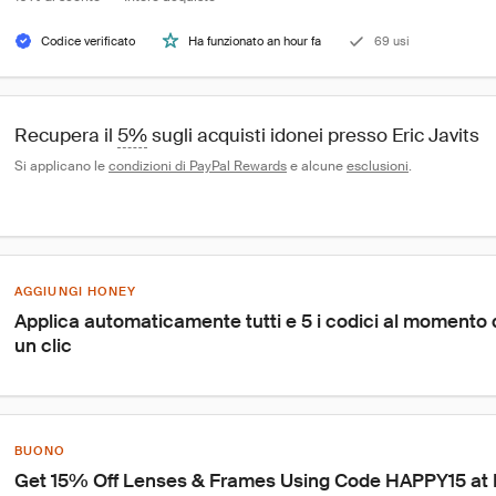
Codice verificato
Ha funzionato an hour fa
69 usi
Recupera il 
5%
 sugli acquisti idonei presso Eric Javits
Si applicano le 
condizioni di PayPal Rewards
 e alcune 
esclusioni
.
AGGIUNGI HONEY
Applica automaticamente tutti e 5 i codici al momento
un clic
BUONO
Get 15% Off Lenses & Frames Using Code HAPPY15 at 