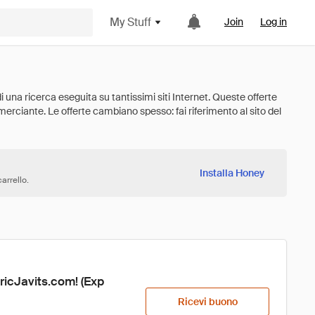
My Stuff
Join
Log in
Installa Honey
arrello.
ricJavits.com! (Exp 
Ricevi buono