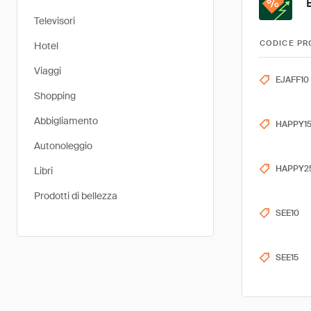
Televisori
CODICE PR
Hotel
Viaggi
EJAFF10
Shopping
Abbigliamento
HAPPY1
Autonoleggio
HAPPY2
Libri
Prodotti di bellezza
SEE10
SEE15