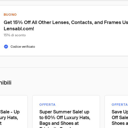
BUONO
Get 15% Off All Other Lenses, Contacts, and Frames Us
Lensabl.com!
15% di sconto
Codice verificato
ibili
OFFERTA
OFFERTA
Sale - Up
Super Summer Sale! up
Save U
ury Hats,
to 60% Off Luxury Hats,
Off Sal
t
Bags and Shoes at
Shoes a