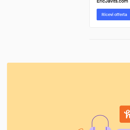
EricJavits.com
Ricevi offerta