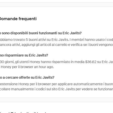
Domande frequenti
sono disponibili buoni funzionanti su Eric Javits?
bbiamo trovato 5 buoni attivi su Eric Javits. I membri hanno usato i codic
ancora attivi, aggiungi gli articoli al carrello e verifica se i buoni vengono
o risparmiare su Eric Javits?
 30 giorni, gli utenti Honey hanno risparmiato in media $36.62 su Eric Jav
e Honey per il browser an hour ago.
 a cercare offerte su Eric Javits?
l'estensione Honey per il browser per applicare automaticamente i buo
collare manualmente i codici sul sito Eric Javits per vedere se funziona