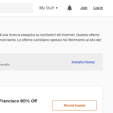
My Stuff
Join
Log in
Installa Honey
arrello.
 Francisco 90% Off
Ricevi buono