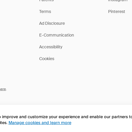
Terms
Pinterest
Ad Disclosure
E-Communication
Accessibility
Cookies
here
.
to improve and customize your experience and enable our partners 
ites.
Manage cookies and learn more
this page in English?
No, continua a esplorare