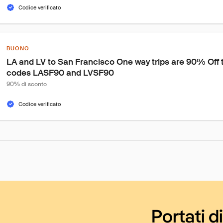
Codice verificato
BUONO
LA and LV to San Francisco One way trips are 90% Off th
codes LASF90 and LVSF90
90% di sconto
Codice verificato
Portati d