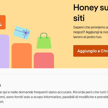
Honey su
siti
Sapevi che proviamo au
negozi? Aggiungi la nos
lavoro al posto tuo.
Aggiungilo a Chr
s
ate qui e nelle domande frequenti siano accurate. Ricorda però che tutti i
 premi, sono forniti solo a scopo informativo, passibili di modifiche e potr
ti.