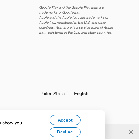
Google Play and the Google Play logo are
trademarks of Google Inc.
Apple and the Apple logo are trademarks of
Apple Inc., registered in the U.S. and other
countries. App Store is a service mark of Apple
Inc., registered in the U.S. and other countries.
United States
English
Accept
to show you
Decline
Yes, change to English