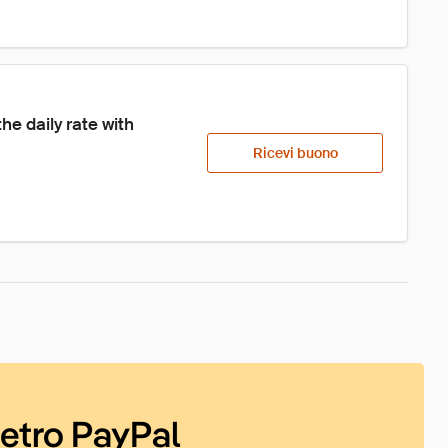
e daily rate with 
Ricevi buono
ietro PayPal