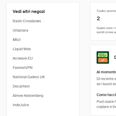
Vedi altri negozi
Codici promo
2
Ravin Crossbows
Urbanara
Mitzi
Liquid Web
Arcwave EU
FastestVPN
Al momento
National Gallery UK
Di recente a
se i buoni v
Decathlon
Come facci
Aimee Kestenberg
Puoi usare 
IndeJuice
copiare e i