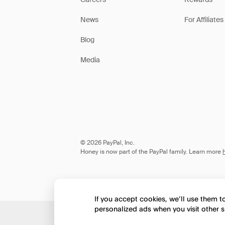
News
For Affiliates
Blog
Media
© 2026 PayPal, Inc.
Honey is now part of the PayPal family. Learn more
If you accept cookies, we’ll use them 
personalized ads when you visit other s
Would you like to view 