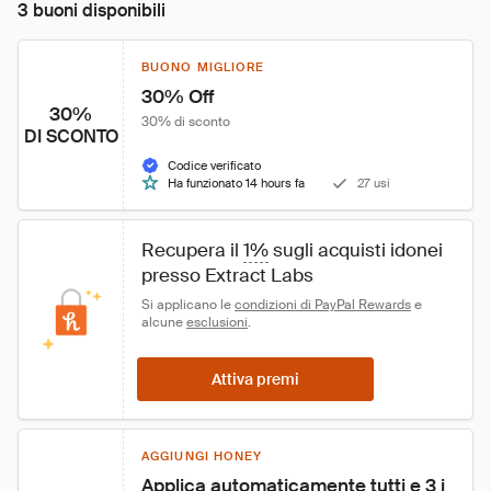
3 buoni disponibili
BUONO MIGLIORE
30% Off
30%
30% di sconto
DI SCONTO
Codice verificato
Ha funzionato 14 hours fa
27 usi
Recupera il 
1%
 sugli acquisti idonei 
presso Extract Labs
Si applicano le 
condizioni di PayPal Rewards
 e 
alcune 
esclusioni
.
Attiva premi
AGGIUNGI HONEY
Applica automaticamente tutti e 3 i 