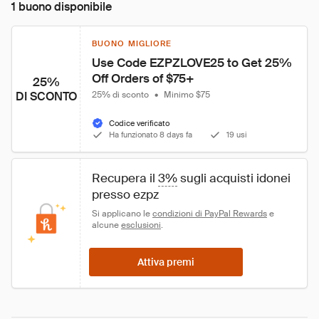
1 buono disponibile
BUONO MIGLIORE
Use Code EZPZLOVE25 to Get 25% 
Off Orders of $75+
25%
DI SCONTO
25% di sconto
•
Minimo $75
Codice verificato
Ha funzionato 8 days fa
19 usi
Recupera il 
3%
 sugli acquisti idonei 
presso ezpz
Si applicano le 
condizioni di PayPal Rewards
 e 
alcune 
esclusioni
.
Attiva premi