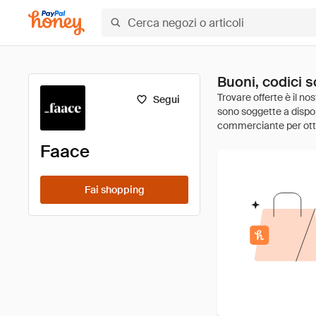
Buoni, codici s
Segui
Faace
Fai shopping