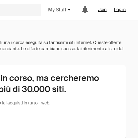
My Stuff
Join
Log in
 in corso, ma cercheremo
ù di 30.000 siti.
i acquisti in tutto il web.