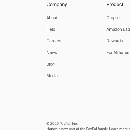
Company
Product
About
Droplist
Help
Amazon Bad
Careers
Rewards
News
For Affiliates
Blog
Media
© 2026 PayPal, Inc.
Honey is now part of the PayPal family. Learn more