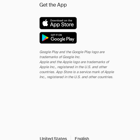
Get the App
Google Play and the Google Play logo are
trademarks of Google Inc.
Apple and the Apple logo are trademarks of
Apple Inc., registered in the U.S. and other
countries. App Store is a service mark of Apple
Inc., registered in the U.S. and other countries.
United States
English