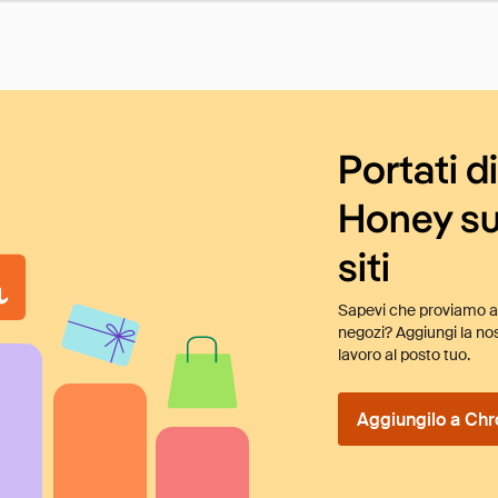
Portati d
Honey su
siti
Sapevi che proviamo au
negozi? Aggiungi la nos
lavoro al posto tuo.
Aggiungilo a Chr