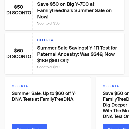
Save $50 on Big Y-700 at 
$50
Familytreedna's Summer Sale on 
DI SCONTO
Now!
Sconto di $50
OFFERTA
Summer Sale Savings! Y-111 Test for 
$60
Paternal Ancestry: Was $249, Now 
DI SCONTO
$189 ($60 Off)!
Sconto di $60
OFFERTA
OFFERTA
Summer Sale: Up to $60 off Y-
Save $50 on
DNA Tests at FamilyTreeDNA!
FamilyTree
Dig Deeper I
With The Mo
DNA Test On