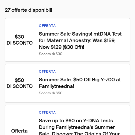
27 offerte disponibili
OFFERTA
Summer Sale Savings! mtDNA Test 
$30
for Maternal Ancestry: Was $159, 
DI SCONTO
Now $129 ($30 Off)!
Sconto di $30
OFFERTA
Summer Sale: $50 Off Big Y-700 at 
$50
Familytreedna!
DI SCONTO
Sconto di $50
OFFERTA
Save up to $60 on Y-DNA Tests 
During Familytreedna's Summer 
Offerta
Sale! Discover The Origins Of Your 