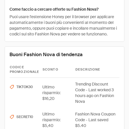
Come faccio a cercare offerte su Fashion Nova?
Puoi usare l'estensione Honey per il browser per applicare
automaticamente i buoni più convenienti al momento del
pagamento, oppure puoi copiare e incollare manualmente i
codici sul sito Fashion Nova per vedere se funzionano.
Buoni Fashion Nova di tendenza
CODICE
SCONTO
DESCRIZIONE
PROMOZIONALE
Trending Discount
Ultimo
TIKTOK30
Code - Last worked 3
risparmio:
hours ago on Fashion
$16,20
Nova
Ultimo
Fashion Nova Coupon
SECRET10
risparmio:
Code - Last saved
$5,40
$5.40