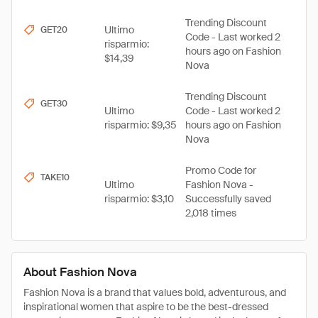
Trending Discount
Ultimo
GET20
Code - Last worked 2
risparmio:
hours ago on Fashion
$14,39
Nova
Trending Discount
GET30
Ultimo
Code - Last worked 2
risparmio: $9,35
hours ago on Fashion
Nova
Promo Code for
TAKE10
Ultimo
Fashion Nova -
risparmio: $3,10
Successfully saved
2,018 times
About Fashion Nova
Fashion Nova is a brand that values bold, adventurous, and
inspirational women that aspire to be the best-dressed