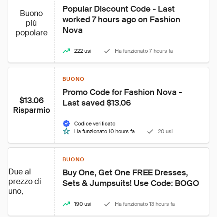
Popular Discount Code - Last 
Buono
worked 7 hours ago on Fashion 
più
Nova
popolare
222 usi
Ha funzionato 7 hours fa
BUONO
Promo Code for Fashion Nova - 
$13.06
Last saved $13.06
Risparmio
Codice verificato
Ha funzionato 10 hours fa
20 usi
BUONO
Due al
Buy One, Get One FREE Dresses, 
prezzo di
Sets & Jumpsuits! Use Code: BOGO
uno,
190 usi
Ha funzionato 13 hours fa