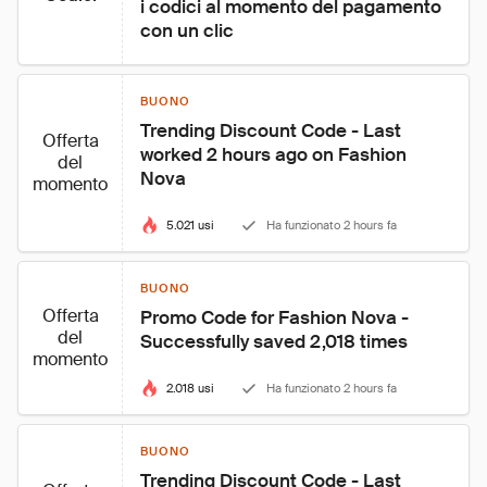
i codici al momento del pagamento 
con un clic
BUONO
Trending Discount Code - Last 
Offerta
worked 2 hours ago on Fashion 
del
Nova
momento
5.021 usi
Ha funzionato 2 hours fa
BUONO
Offerta
Promo Code for Fashion Nova - 
del
Successfully saved 2,018 times
momento
2.018 usi
Ha funzionato 2 hours fa
BUONO
Trending Discount Code - Last 