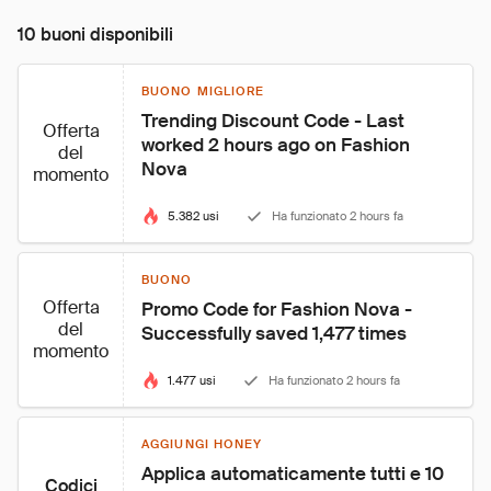
10 buoni disponibili
BUONO MIGLIORE
Trending Discount Code - Last 
Offerta
worked 2 hours ago on Fashion 
del
Nova
momento
5.382 usi
Ha funzionato 2 hours fa
BUONO
Offerta
Promo Code for Fashion Nova - 
del
Successfully saved 1,477 times
momento
1.477 usi
Ha funzionato 2 hours fa
AGGIUNGI HONEY
Applica automaticamente tutti e 10 
Codici