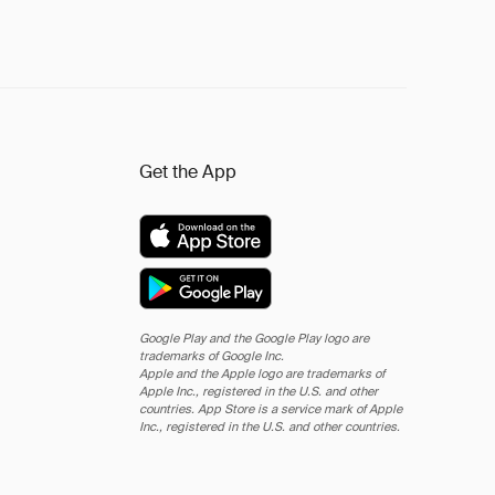
Get the App
Google Play and the Google Play logo are
trademarks of Google Inc.
Apple and the Apple logo are trademarks of
Apple Inc., registered in the U.S. and other
countries. App Store is a service mark of Apple
Inc., registered in the U.S. and other countries.