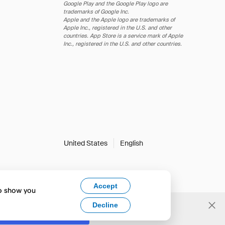
Google Play and the Google Play logo are
trademarks of Google Inc.
Apple and the Apple logo are trademarks of
Apple Inc., registered in the U.S. and other
countries. App Store is a service mark of Apple
Inc., registered in the U.S. and other countries.
United States
English
Accept
to show you
Decline
Yes, change to English