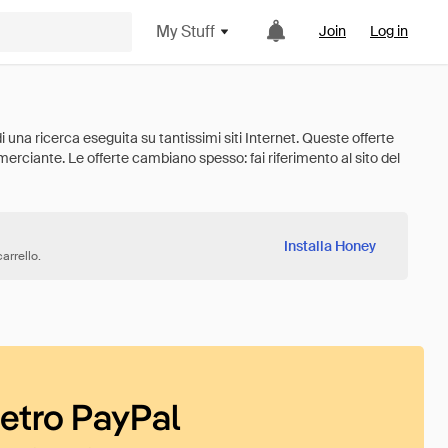
My Stuff
Join
Log in
Installa Honey
arrello.
ietro PayPal