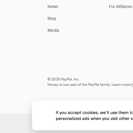
News
For Affiliates
Blog
Media
© 2026 PayPal, Inc.
Honey is now part of the PayPal family. Learn more
If you accept cookies, we’ll use them 
personalized ads when you visit other s
Would you like to view 