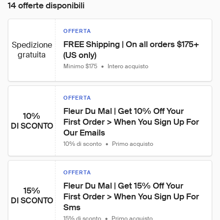
14 offerte disponibili
OFFERTA
FREE Shipping | On all orders $175+ 
Spedizione
gratuita
(US only)
Minimo $175
•
Intero acquisto
OFFERTA
Fleur Du Mal | Get 10% Off Your 
10%
First Order > When You Sign Up For 
DI SCONTO
Our Emails
10% di sconto
•
Primo acquisto
OFFERTA
Fleur Du Mal | Get 15% Off Your 
15%
First Order > When You Sign Up For 
DI SCONTO
Sms
15% di sconto
•
Primo acquisto