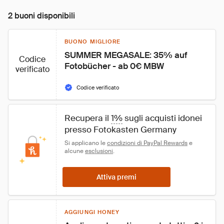
2 buoni disponibili
BUONO MIGLIORE
SUMMER MEGASALE: 35% auf 
Codice
Fotobücher - ab 0€ MBW
verificato
Codice verificato
Recupera il 
1%
 sugli acquisti idonei 
presso Fotokasten Germany
Si applicano le 
condizioni di PayPal Rewards
 e 
alcune 
esclusioni
.
Attiva premi
AGGIUNGI HONEY