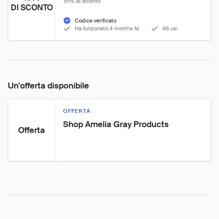
15% di sconto
DI SCONTO
Codice verificato
Ha funzionato 4 months fa
46 usi
Un'offerta disponibile
OFFERTA
Shop Amelia Gray Products
Offerta