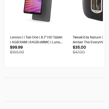
Lenovo | | Tab One | 8.7" HD Tablet
Tweak'd by Nature 3 oz
| 4GB RAM | 64GB eMMC | Luna
Amber The Everything 
Grey | Best Buy
$99.99
$35.00
$169.99
$47.00