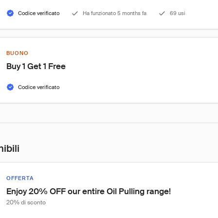
Codice verificato
Ha funzionato 5 months fa
69 usi
BUONO
Buy 1 Get 1 Free
Codice verificato
ibili
OFFERTA
Enjoy 20% OFF our entire Oil Pulling range!
20% di sconto