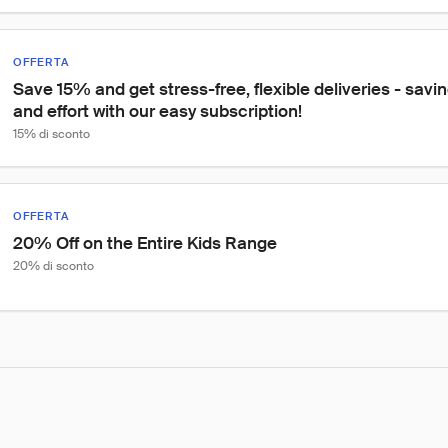
OFFERTA
Save 15% and get stress-free, flexible deliveries - savi
and effort with our easy subscription! ͏
15% di sconto
OFFERTA
20% Off on the Entire Kids Range
20% di sconto