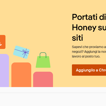
Portati d
Honey su
siti
Sapevi che proviamo au
negozi? Aggiungi la nos
lavoro al posto tuo.
Aggiungilo a Chr