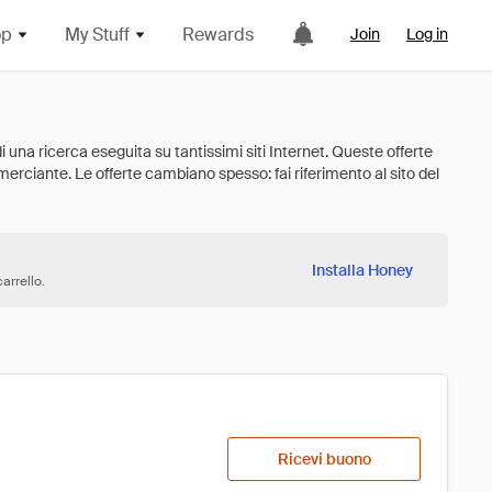
op
My Stuff
Rewards
Join
Log in
Installa Honey
arrello.
Ricevi buono