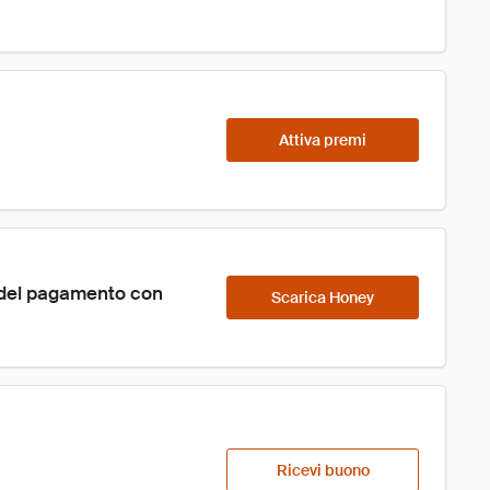
Attiva premi
 del pagamento con 
Scarica Honey
Ricevi buono