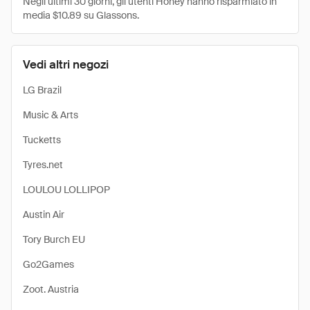
Negli ultimi 30 giorni, gli utenti Honey hanno risparmiato in
media $10.89 su Glassons.
Vedi altri negozi
LG Brazil
Music & Arts
Tucketts
Tyres.net
LOULOU LOLLIPOP
Austin Air
Tory Burch EU
Go2Games
Zoot. Austria