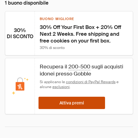
1 buono disponibile
BUONO MIGLIORE
30% Off Your First Box + 20% Off 
30%
Next 2 Weeks. Free shipping and 
DI SCONTO
free cookies on your first box.
30% di sconto
Recupera il 
200-500
 sugli acquisti 
idonei presso Gobble
Si applicano le 
condizioni di PayPal Rewards
 e 
alcune 
esclusioni
.
Attiva premi