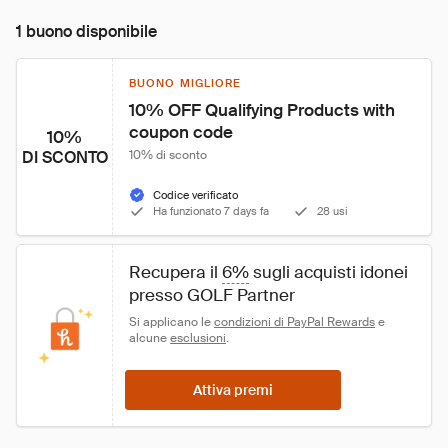
1 buono disponibile
BUONO MIGLIORE
10% OFF Qualifying Products with 
coupon code
10%
DI SCONTO
10% di sconto
Codice verificato
Ha funzionato 7 days fa
28 usi
Recupera il 
6%
 sugli acquisti idonei 
presso GOLF Partner
Si applicano le 
condizioni di PayPal Rewards
 e 
alcune 
esclusioni
.
Attiva premi