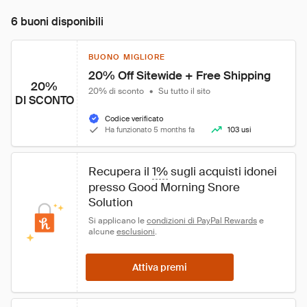
6 buoni disponibili
BUONO MIGLIORE
20% Off Sitewide + Free Shipping
20%
20% di sconto
•
Su tutto il sito
DI SCONTO
Codice verificato
Ha funzionato 5 months fa
103 usi
Recupera il 
1%
 sugli acquisti idonei 
presso Good Morning Snore 
Solution
Si applicano le 
condizioni di PayPal Rewards
 e 
alcune 
esclusioni
.
Attiva premi