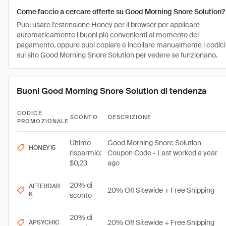
Come faccio a cercare offerte su Good Morning Snore Solution?
Puoi usare l'estensione Honey per il browser per applicare
automaticamente i buoni più convenienti al momento del
pagamento, oppure puoi copiare e incollare manualmente i codici
sul sito Good Morning Snore Solution per vedere se funzionano.
Buoni Good Morning Snore Solution di tendenza
CODICE
SCONTO
DESCRIZIONE
PROMOZIONALE
Ultimo
Good Morning Snore Solution
HONEY15
risparmio:
Coupon Code - Last worked a year
$0,23
ago
20% di
AFTERDAR
20% Off Sitewide + Free Shipping
K
sconto
20% di
20% Off Sitewide + Free Shipping
APSYCHIC