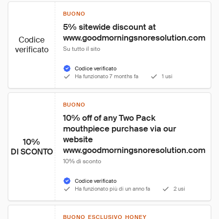
BUONO
5% sitewide discount at 
www.goodmorningsnoresolution.com
Codice
verificato
Su tutto il sito
Codice verificato
Ha funzionato 7 months fa
1 usi
BUONO
10% off of any Two Pack 
mouthpiece purchase via our 
website 
10%
www.goodmorningsnoresolution.com
DI SCONTO
10% di sconto
Codice verificato
Ha funzionato più di un anno fa
2 usi
BUONO ESCLUSIVO HONEY