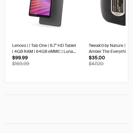
Lenovo | | Tab One | 8.7" HD Tablet
Tweak'd by Nature 3 oz
| 4GB RAM | 64GB eMMC | Luna
Amber The Everything 
Grey | Best Buy
$99.99
$35.00
$169.99
$47.00