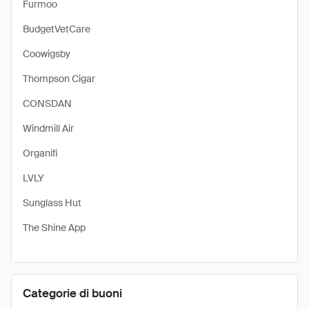
Furmoo
BudgetVetCare
Coowigsby
Thompson Cigar
CONSDAN
Windmill Air
Organifi
LVLY
Sunglass Hut
The Shine App
Categorie di buoni