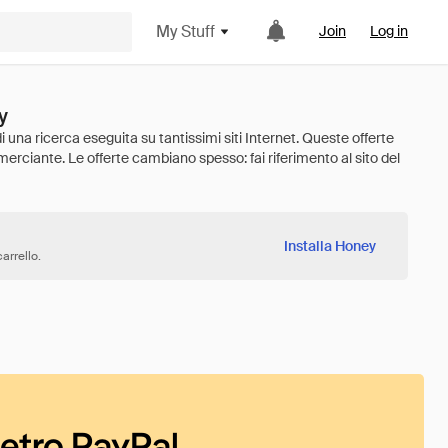
My Stuff
Join
Log in
y
Installa Honey
arrello.
ietro PayPal