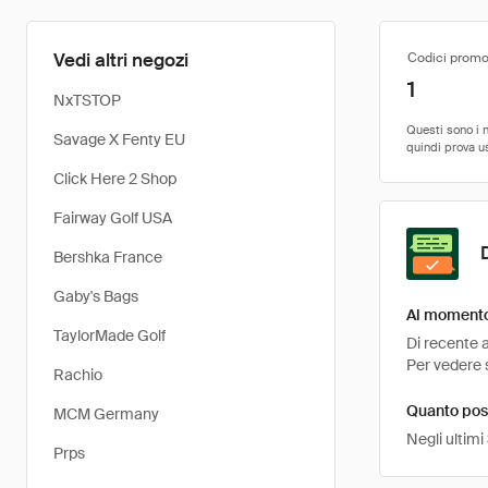
Vedi altri negozi
Codici promo
1
NxTSTOP
Savage X Fenty EU
Click Here 2 Shop
Fairway Golf USA
Bershka France
Gaby's Bags
Al momento
TaylorMade Golf
Di recente 
Per vedere s
Rachio
Quanto pos
MCM Germany
Negli ultim
Prps