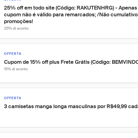
25% off em todo site (Código: RAKUTENHRG) - Apenas 1
cupom não é válido para remarcados; /Não cumulativo
promoções!
25% di sconto
OFFERTA
Cupom de 15% off plus Frete Grátis (Código: BEMVINDO
15% di sconto
OFFERTA
3 camisetas manga longa masculinas por R$49,99 cad