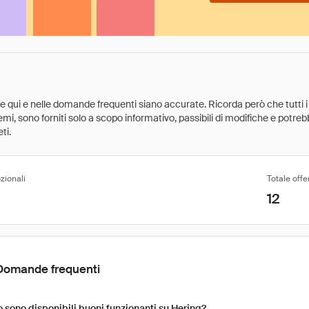
ate qui e nelle domande frequenti siano accurate. Ricorda però che tutti i
 premi, sono forniti solo a scopo informativo, passibili di modifiche e potr
ti.
zionali
Totale offe
12
Domande frequenti
sono disponibili buoni funzionanti su Hering?