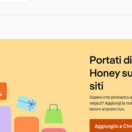
Portati d
Honey su
siti
Sapevi che proviamo au
negozi? Aggiungi la nos
lavoro al posto tuo.
Aggiungilo a Chr