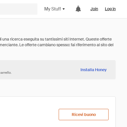
My Stuff
Join
Log in
Installa Honey
arrello.
Ricevi buono