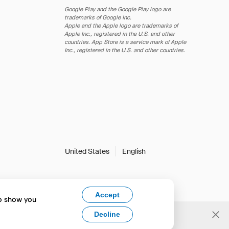
Google Play and the Google Play logo are
trademarks of Google Inc.
Apple and the Apple logo are trademarks of
Apple Inc., registered in the U.S. and other
countries. App Store is a service mark of Apple
Inc., registered in the U.S. and other countries.
United States
English
Accept
to show you
Decline
Yes, change to English