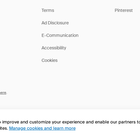
Terms
Pinterest
Ad Disclosure
E-Communication
Accessibility
Cookies
here
.
to improve and customize your experience and enable our partners 
ites.
Manage cookies and learn more
this page in English?
No, continua a esplorare