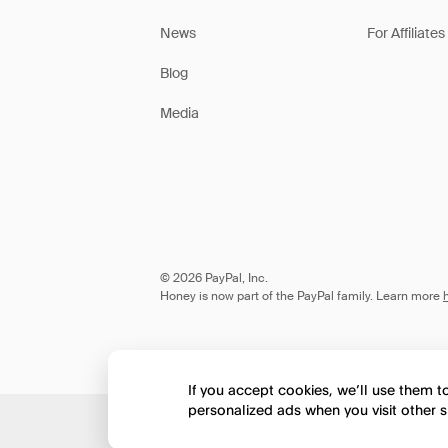
News
For Affiliates
Blog
Media
© 2026 PayPal, Inc.
Honey is now part of the PayPal family. Learn more
If you accept cookies, we’ll use them 
personalized ads when you visit other s
Would you like to view 