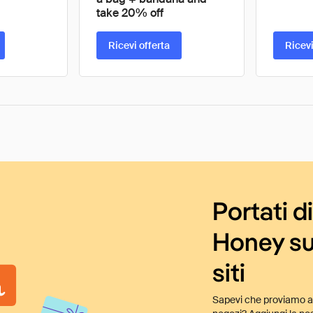
take 20% off
Ricevi offerta
Ricevi
Portati d
Honey su
siti
Sapevi che proviamo au