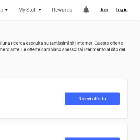
op
My Stuff
Rewards
Join
Log in
Ricevi offerta