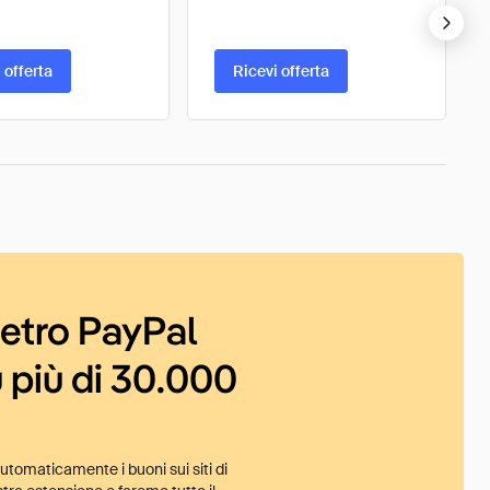
 offerta
Ricevi offerta
ietro PayPal
 più di 30.000
tomaticamente i buoni sui siti di