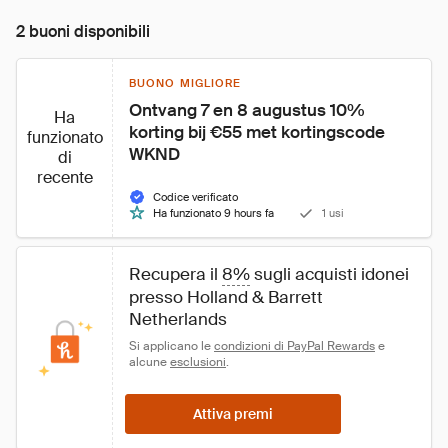
2 buoni disponibili
BUONO MIGLIORE
Ontvang 7 en 8 augustus 10% 
Ha
korting bij €55 met kortingscode 
funzionato
WKND
di
recente
Codice verificato
Ha funzionato 9 hours fa
1 usi
Recupera il 
8%
 sugli acquisti idonei 
presso Holland & Barrett 
Netherlands
Si applicano le 
condizioni di PayPal Rewards
 e 
alcune 
esclusioni
.
Attiva premi