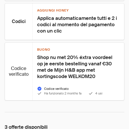
AGGIUNGI HONEY
Applica automaticamente tutti e 2 i 
Codici
codici al momento del pagamento 
con un clic
BUONO
Shop nu met 20% éxtra voordeel 
op je eerste bestelling vanaf €30 
Codice
met de Mijn H&B app met 
verificato
kortingscode WELKOM20
Codice verificato
Ha funzionato 2 months fa
4 usi
3 offerte disponibili