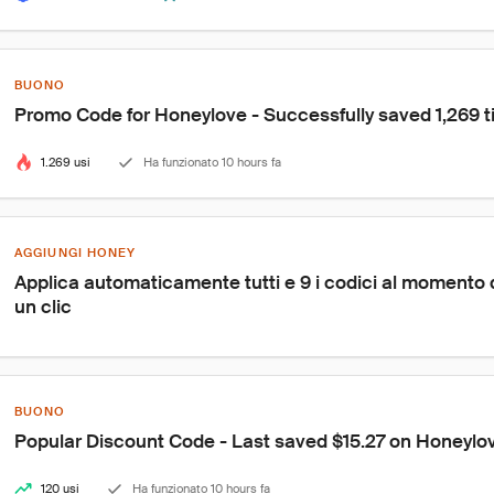
BUONO
Promo Code for Honeylove - Successfully saved 1,269 
1.269 usi
Ha funzionato 10 hours fa
AGGIUNGI HONEY
Applica automaticamente tutti e 9 i codici al momento
un clic
BUONO
Popular Discount Code - Last saved $15.27 on Honeylo
120 usi
Ha funzionato 10 hours fa