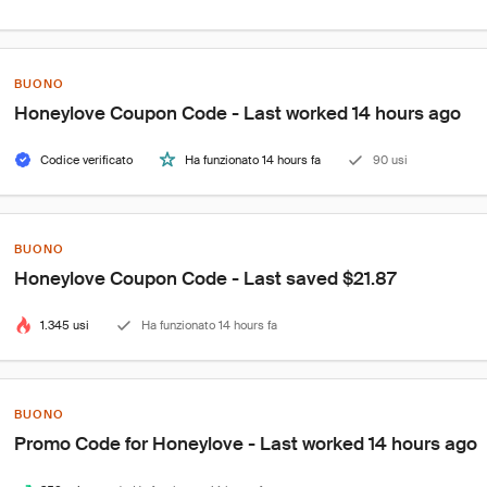
BUONO
Honeylove Coupon Code - Last worked 14 hours ago
Codice verificato
Ha funzionato 14 hours fa
90 usi
BUONO
Honeylove Coupon Code - Last saved $21.87
1.345 usi
Ha funzionato 14 hours fa
BUONO
Promo Code for Honeylove - Last worked 14 hours ago