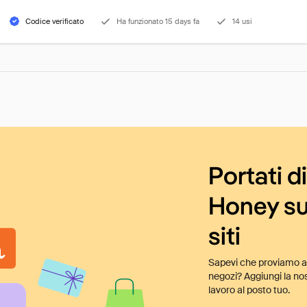
Codice verificato
Ha funzionato 15 days fa
14 usi
Portati d
Honey su
siti
Sapevi che proviamo au
negozi? Aggiungi la nos
lavoro al posto tuo.