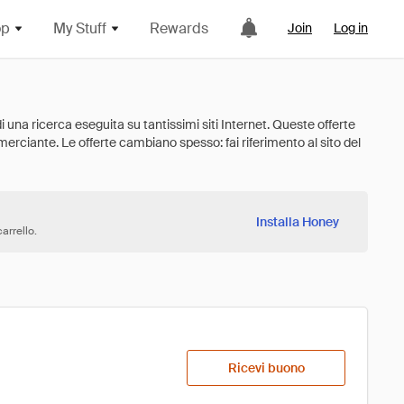
op
My Stuff
Rewards
Join
Log in
Installa Honey
arrello.
Ricevi buono