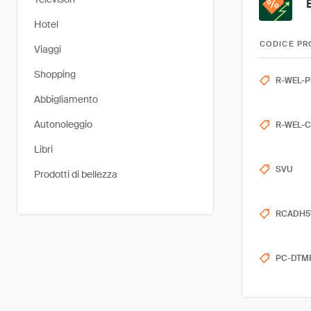
Hotel
CODICE PR
Viaggi
Shopping
R-WEL-
Abbigliamento
Autonoleggio
R-WEL-
Libri
SVU
Prodotti di bellezza
RCADH5
PC-DTM