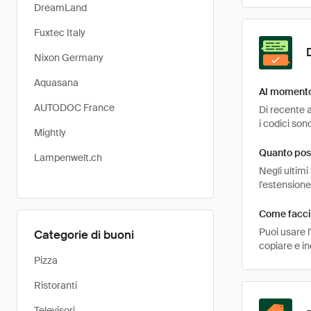
DreamLand
Fuxtec Italy
Nixon Germany
Aquasana
Al momento 
AUTODOC France
Di recente a
i codici sono
Mightly
Quanto pos
Lampenwelt.ch
Negli ultimi
l'estensione
Come faccio
Puoi usare 
Categorie di buoni
copiare e i
Pizza
Ristoranti
Televisori