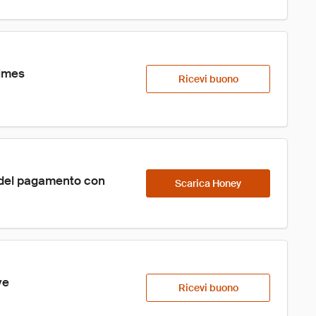
times
Ricevi buono
 del pagamento con 
Scarica Honey
ve
Ricevi buono