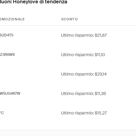
Buoni Honeylove di tendenza
OMOZIONALE
SCONTO
Ultimo risparmio: $21,87
PS2D4T5
Ultimo risparmio: $11,10
CZ3R6W8
Ultimo risparmio: $29,14
Ultimo risparmio: $11,36
W5UG4R7W
Ultimo risparmio: $15,27
FC