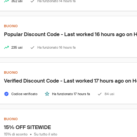
352 usi
Ha funzionato 14 hours fa
BUONO
Popular Discount Code - Last worked 16 hours ago on 
235 usi
Ha funzionato 16 hours fa
BUONO
Verified Discount Code - Last worked 17 hours ago on 
Codice verificato
Ha funzionato 17 hours fa
84 usi
BUONO
15% OFF SITEWIDE
15% di sconto
•
Su tutto il sito