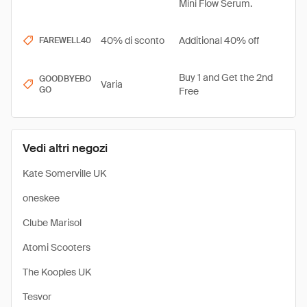
Mini Flow Serum.
40% di sconto
Additional 40% off
FAREWELL40
Buy 1 and Get the 2nd
GOODBYEBO
Varia
GO
Free
Vedi altri negozi
Kate Somerville UK
oneskee
Clube Marisol
Atomi Scooters
The Kooples UK
Tesvor