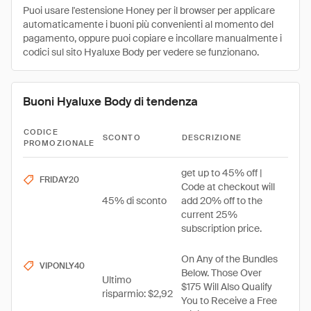
Puoi usare l'estensione Honey per il browser per applicare
automaticamente i buoni più convenienti al momento del
pagamento, oppure puoi copiare e incollare manualmente i
codici sul sito Hyaluxe Body per vedere se funzionano.
Buoni Hyaluxe Body di tendenza
CODICE
SCONTO
DESCRIZIONE
PROMOZIONALE
get up to 45% off |
FRIDAY20
Code at checkout will
45% di sconto
add 20% off to the
current 25%
subscription price.
On Any of the Bundles
VIPONLY40
Below. Those Over
Ultimo
$175 Will Also Qualify
risparmio: $2,92
You to Receive a Free