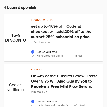
4 buoni disponibili
BUONO MIGLIORE
get up to 45% off | Code at 
checkout will add 20% off to the 
45%
current 25% subscription price.
DI SCONTO
45% di sconto
Codice verificato
Ha funzionato a day fa
48 usi
BUONO
On Any of the Bundles Below. Those 
Over $175 Will Also Qualify You to 
Codice
Receive a Free Mini Flow Serum.
verificato
Minimo $175
Codice verificato
Ha funzionato 4 months fa
3 usi