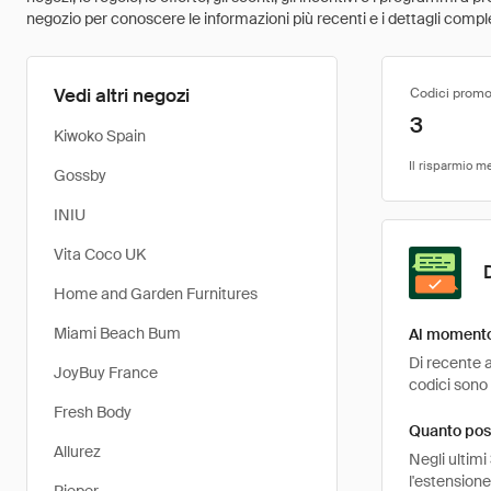
negozio per conoscere le informazioni più recenti e i dettagli comple
Vedi altri negozi
Codici promo
3
Kiwoko Spain
Gossby
INIU
Vita Coco UK
Home and Garden Furnitures
Miami Beach Bum
Al momento 
Di recente a
JoyBuy France
codici sono 
Fresh Body
Quanto pos
Allurez
Negli ultimi
l'estensione