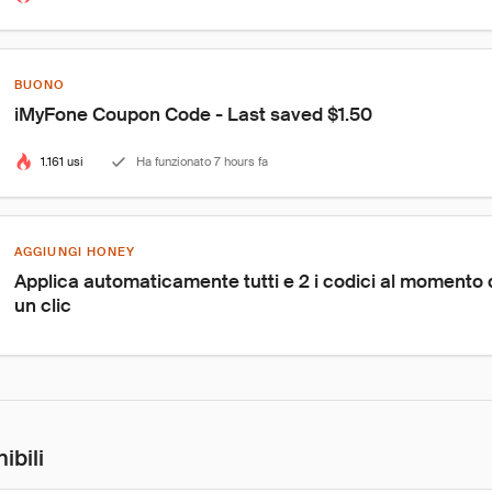
BUONO
iMyFone Coupon Code - Last saved $1.50
1.161 usi
Ha funzionato 7 hours fa
AGGIUNGI HONEY
Applica automaticamente tutti e 2 i codici al momento
un clic
ibili