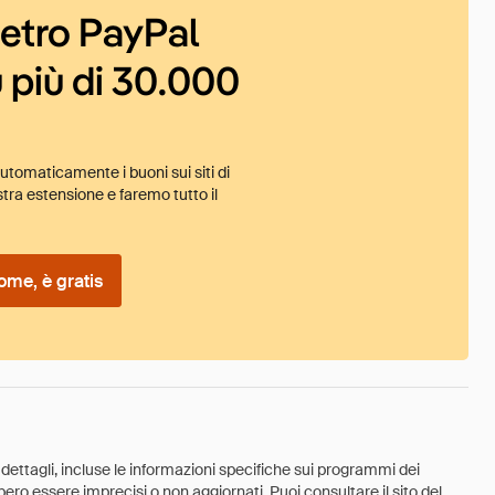
ietro PayPal
 più di 30.000
tomaticamente i buoni sui siti di
tra estensione e faremo tutto il
ome, è gratis
 dettagli, incluse le informazioni specifiche sui programmi dei
ebbero essere imprecisi o non aggiornati. Puoi consultare il sito del