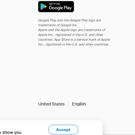
Google Play and the Google Play logo are
trademarks of Google Inc.
Apple and the Apple logo are trademarks of
Apple Inc., registered in the U.S. and other
countries. App Store is a service mark of Apple
Inc., registered in the U.S. and other countries.
United States
English
Accept
to show you