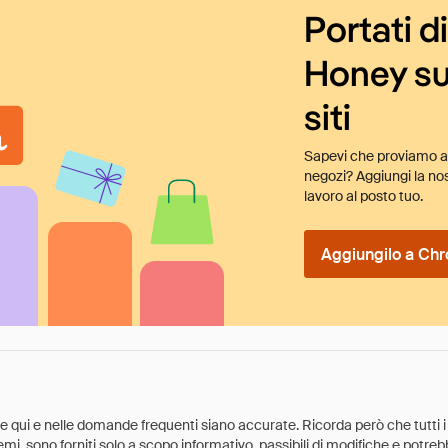
Portati d
Honey su
siti
Sapevi che proviamo au
negozi? Aggiungi la nos
lavoro al posto tuo.
Aggiungilo a Chr
ate qui e nelle domande frequenti siano accurate. Ricorda però che tutti i
 premi, sono forniti solo a scopo informativo, passibili di modifiche e potr