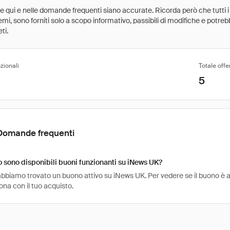
ate qui e nelle domande frequenti siano accurate. Ricorda però che tutti i
 premi, sono forniti solo a scopo informativo, passibili di modifiche e potr
ti.
zionali
Totale offe
5
Domande frequenti
sono disponibili buoni funzionanti su iNews UK?
bbiamo trovato un buono attivo su iNews UK. Per vedere se il buono è anco
na con il tuo acquisto.