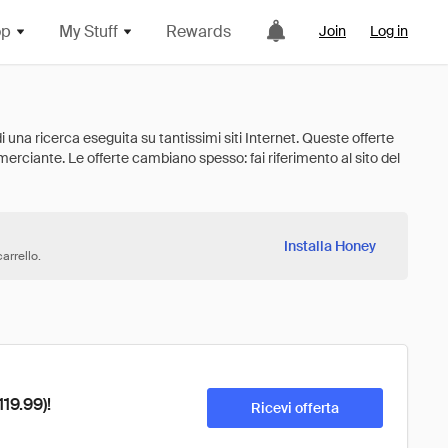
op
My Stuff
Rewards
Join
Log in
Installa Honey
arrello.
19.99)!
Ricevi offerta