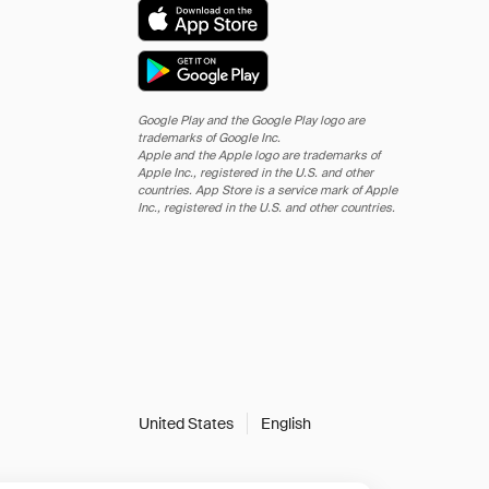
Google Play and the Google Play logo are
trademarks of Google Inc.
Apple and the Apple logo are trademarks of
Apple Inc., registered in the U.S. and other
countries. App Store is a service mark of Apple
Inc., registered in the U.S. and other countries.
United States
English