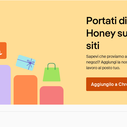
Portati d
Honey su
siti
Sapevi che proviamo au
negozi? Aggiungi la nos
lavoro al posto tuo.
Aggiungilo a Chr