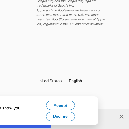
Google Play and the Google Play logo are
trademarks of Google Inc.
Apple and the Apple logo are trademarks of
Apple Inc., registered in the U.S. and other
countries. App Store is a service mark of Apple
Inc., registered in the U.S. and other countries.
United States
English
Accept
to show you
Decline
Yes, change to English