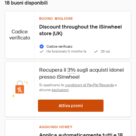
18 buoni disponibili
BUONO MIGLIORE
Discount throughout the iSinwheel 
Codice
store (UK)
verificato
Codice verificato
Ha funzionato 5 months fa
29 usi
Recupera il 
3%
 sugli acquisti idonei 
presso iSinwheel
Si applicano le 
condizioni di PayPal Rewards
 e 
alcune 
esclusioni
.
Attiva premi
AGGIUNGI HONEY
Applica automaticamente tutti e 18 