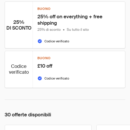
BUONO
25% off on everything + free 
25%
shipping
DI SCONTO
25% di sconto
•
Su tutto il sito
Codice verificato
BUONO
£10 off
Codice
verificato
Codice verificato
30 offerte disponibili