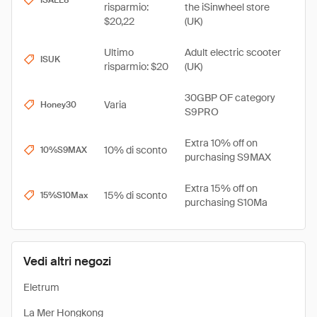
ISALL8
risparmio:
the iSinwheel store
$20,22
(UK)
Ultimo
Adult electric scooter
ISUK
risparmio: $20
(UK)
30GBP OF category
Varia
Honey30
S9PRO
Extra 10% off on
10% di sconto
10%S9MAX
purchasing S9MAX
Extra 15% off on
15% di sconto
15%S10Max
purchasing S10Ma
Vedi altri negozi
Eletrum
La Mer Hongkong