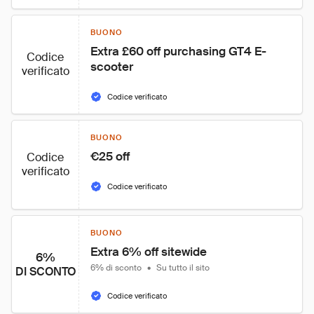
BUONO
Extra £60 off purchasing GT4 E-
Codice
scooter
verificato
Codice verificato
BUONO
€25 off
Codice
verificato
Codice verificato
BUONO
Extra 6% off sitewide
6%
6% di sconto
•
Su tutto il sito
DI SCONTO
Codice verificato