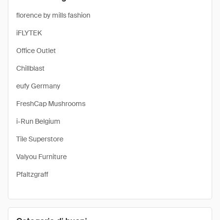
florence by mills fashion
iFLYTEK
Office Outlet
Chillblast
eufy Germany
FreshCap Mushrooms
i-Run Belgium
Tile Superstore
Valyou Furniture
Pfaltzgraff