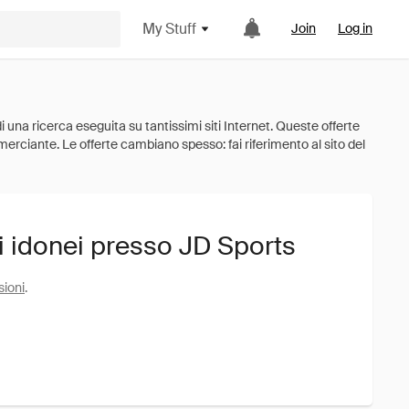
My Stuff
Join
Log in
i idonei presso JD Sports
sioni
.