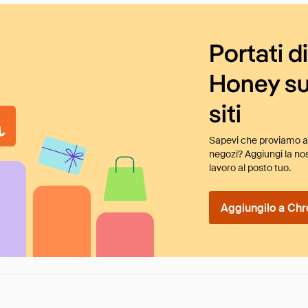
Portati d
Honey su
siti
Sapevi che proviamo au
negozi? Aggiungi la nos
lavoro al posto tuo.
Aggiungilo a Chr