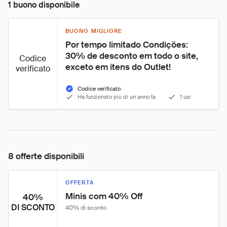
1 buono disponibile
BUONO MIGLIORE
Por tempo limitado Condições: 
30% de desconto em todo o site, 
Codice
exceto em itens do Outlet!
verificato
Codice verificato
Ha funzionato più di un anno fa
1 usi
8 offerte disponibili
OFFERTA
Minis com 40% Off
40%
DI SCONTO
40% di sconto