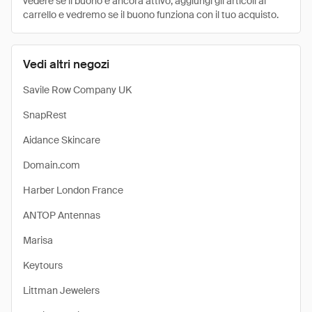
vedere se il buono è ancora attivo, aggiungi gli articoli al
carrello e vedremo se il buono funziona con il tuo acquisto.
Vedi altri negozi
Savile Row Company UK
SnapRest
Aidance Skincare
Domain.com
Harber London France
ANTOP Antennas
Marisa
Keytours
Littman Jewelers