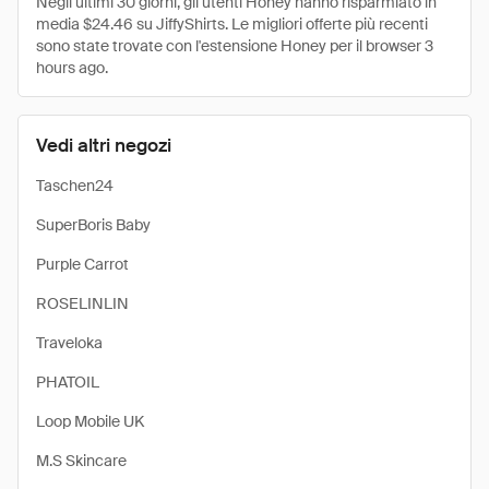
Negli ultimi 30 giorni, gli utenti Honey hanno risparmiato in
media $24.46 su JiffyShirts. Le migliori offerte più recenti
sono state trovate con l'estensione Honey per il browser 3
hours ago.
Vedi altri negozi
Taschen24
SuperBoris Baby
Purple Carrot
ROSELINLIN
Traveloka
PHATOIL
Loop Mobile UK
M.S Skincare