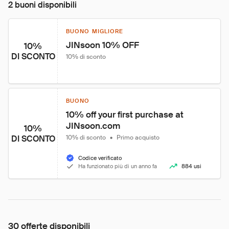
2 buoni disponibili
BUONO MIGLIORE
JINsoon 10% OFF
10%
DI SCONTO
10% di sconto
BUONO
10% off your first purchase at 
JINsoon.com
10%
DI SCONTO
10% di sconto
•
Primo acquisto
Codice verificato
Ha funzionato più di un anno fa
884 usi
30 offerte disponibili