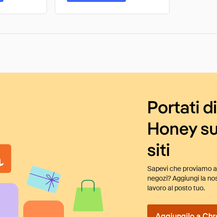
Portati d
Honey su
siti
Sapevi che proviamo au
negozi? Aggiungi la nos
lavoro al posto tuo.
Aggiungilo a Chr