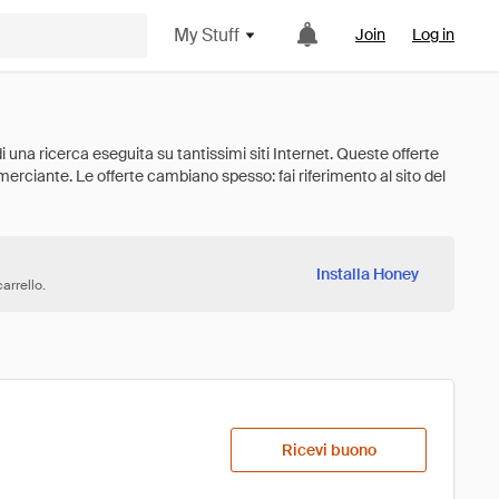
My Stuff
Join
Log in
Installa Honey
arrello.
Ricevi buono