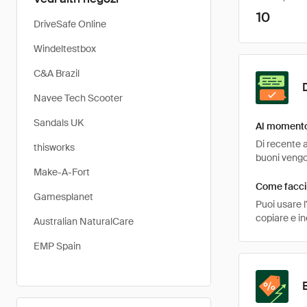
10
DriveSafe Online
Windeltestbox
C&A Brazil
Navee Tech Scooter
Sandals UK
Al momento 
Di recente a
thisworks
buoni vengon
Make-A-Fort
Come faccio
Gamesplanet
Puoi usare 
copiare e i
Australian NaturalCare
EMP Spain