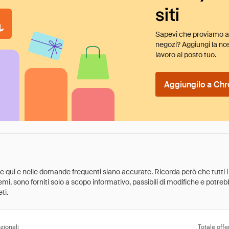
siti
Sapevi che proviamo au
negozi? Aggiungi la nos
lavoro al posto tuo.
Aggiungilo a Chr
ate qui e nelle domande frequenti siano accurate. Ricorda però che tutti i
 premi, sono forniti solo a scopo informativo, passibili di modifiche e potr
ti.
zionali
Totale offe