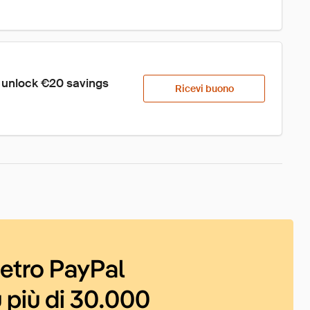
o unlock €20 savings
Ricevi buono
ietro PayPal
 più di 30.000