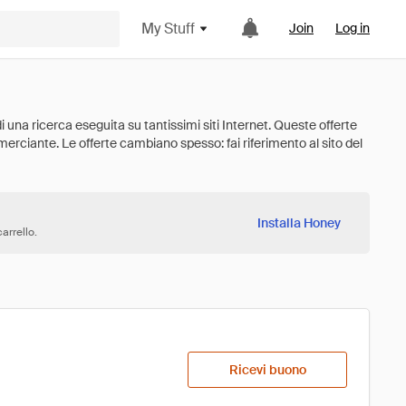
My Stuff
Join
Log in
Installa Honey
arrello.
Ricevi buono