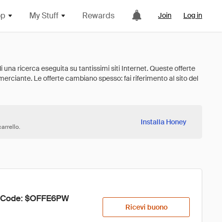
op
My Stuff
Rewards
Join
Log in
Installa Honey
arrello.
se Code: $OFFE6PW
Ricevi buono