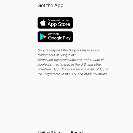
Get the App
Google Play and the Google Play logo are
trademarks of Google Inc.
Apple and the Apple logo are trademarks of
Apple Inc., registered in the U.S. and other
countries. App Store is a service mark of Apple
Inc., registered in the U.S. and other countries.
United States
English