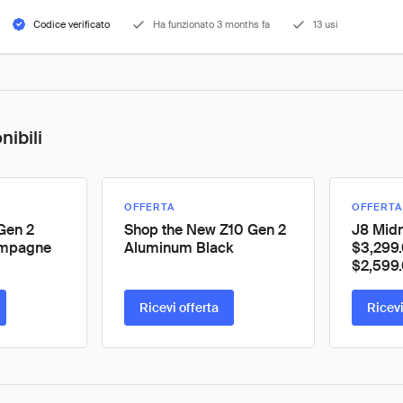
Codice verificato
Ha funzionato 3 months fa
13 usi
nibili
OFFERTA
OFFERTA
Gen 2
Shop the New Z10 Gen 2
J8 Midn
mpagne
Aluminum Black
$3,299
$2,599
Ricevi offerta
Ricevi