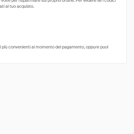
volte per risparmiare sul proprio ordine. Per vedere se i codici
ati al tuo acquisto.
ni più convenienti al momento del pagamento, oppure puoi