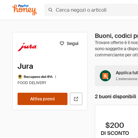
Buoni, codici p
Segui
Jura
Applica tut
|
Recupero del 4%
L'estensione
FOOD DELIVERY
2 buoni disponibili
Attiva premi
$200
DI SCONTO