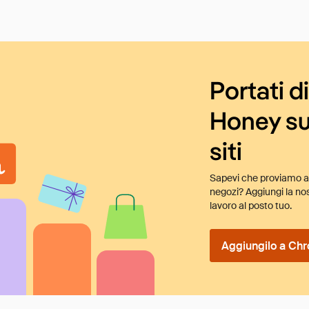
Portati d
Honey su
siti
Sapevi che proviamo au
negozi? Aggiungi la nos
lavoro al posto tuo.
Aggiungilo a Chr