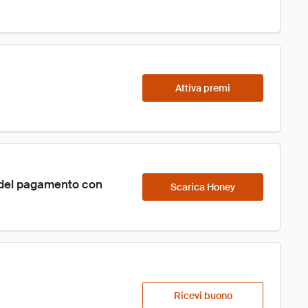
Attiva premi
 del pagamento con 
Scarica Honey
Ricevi buono