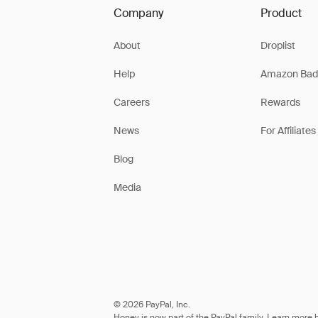
Company
Product
About
Droplist
Help
Amazon Bad
Careers
Rewards
News
For Affiliates
Blog
Media
© 2026 PayPal, Inc.
Honey is now part of the PayPal family. Learn more