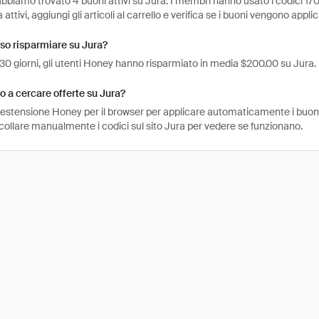
bbiamo trovato 4 buoni attivi su Jura. I membri hanno usato i codici 170 
attivi, aggiungi gli articoli al carrello e verifica se i buoni vengono applic
so risparmiare su Jura?
 30 giorni, gli utenti Honey hanno risparmiato in media $200.00 su Jura.
 a cercare offerte su Jura?
l'estensione Honey per il browser per applicare automaticamente i buo
collare manualmente i codici sul sito Jura per vedere se funzionano.