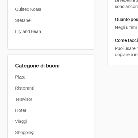
Di recente a
sono ancora 
Quilted Koala
Quanto pos
Stefanel
Negli ultimi
Lily and Bean
Come faccio
Puoi usare 
copiare e in
Categorie di buoni
Pizza
Ristoranti
Televisori
Hotel
Viaggi
Shopping