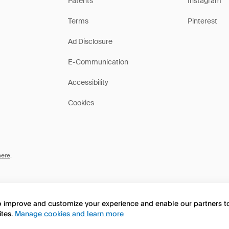
Patents
Instagram
Terms
Pinterest
Ad Disclosure
E-Communication
Accessibility
Cookies
here
.
to improve and customize your experience and enable our partners 
ites.
Manage cookies and learn more
this page in English?
No, continua a esplorare