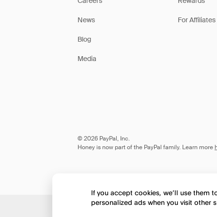
Careers
Rewards
News
For Affiliates
Blog
Media
© 2026 PayPal, Inc.
Honey is now part of the PayPal family. Learn more
If you accept cookies, we’ll use them 
personalized ads when you visit other s
Would you like to view 