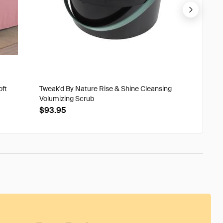
oft
Tweak'd By Nature Rise & Shine Cleansing
Tweak'd
Volumizing Scrub
XtraOrd
$93.95
$39.9