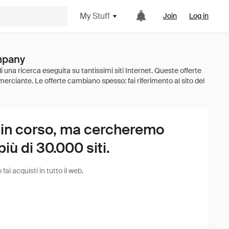
My Stuff
Join
Log in
ompany
 in corso, ma cercheremo
ù di 30.000 siti.
i acquisti in tutto il web.