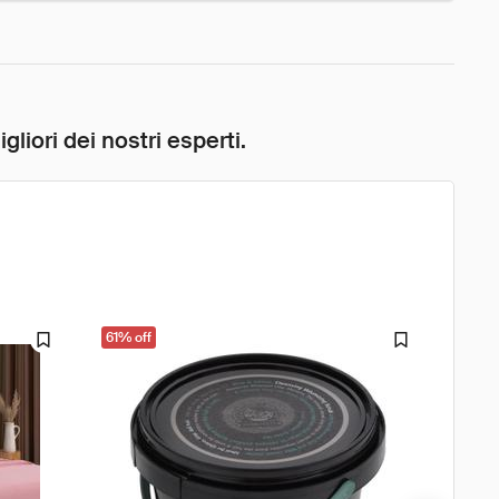
liori dei nostri esperti.
61% off
61% o