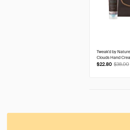
Tweak'd by Natur
Clouds Hand Cre
$22.80
$38.00