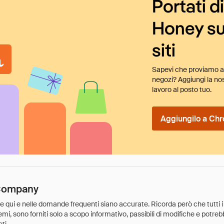
Portati d
Honey su
siti
Sapevi che proviamo au
negozi? Aggiungi la nos
lavoro al posto tuo.
Aggiungilo a Chr
 Company
ate qui e nelle domande frequenti siano accurate. Ricorda però che tutti i
 premi, sono forniti solo a scopo informativo, passibili di modifiche e potr