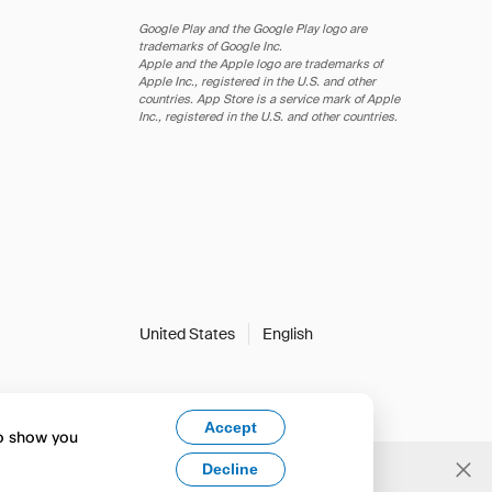
Google Play and the Google Play logo are
trademarks of Google Inc.
Apple and the Apple logo are trademarks of
Apple Inc., registered in the U.S. and other
countries. App Store is a service mark of Apple
Inc., registered in the U.S. and other countries.
United States
English
Accept
to show you
Decline
Yes, change to English