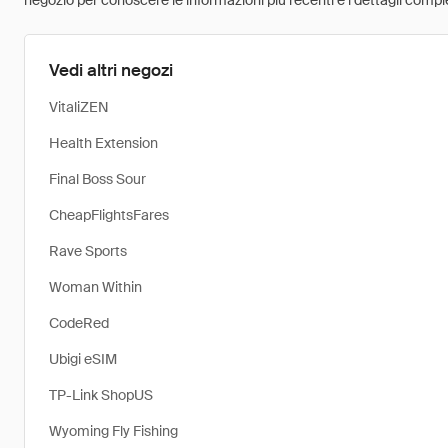
negozio per conoscere le informazioni più recenti e i dettagli comple
Vedi altri negozi
VitaliZEN
Health Extension
Final Boss Sour
CheapFlightsFares
Rave Sports
Woman Within
CodeRed
Ubigi eSIM
TP-Link ShopUS
Wyoming Fly Fishing