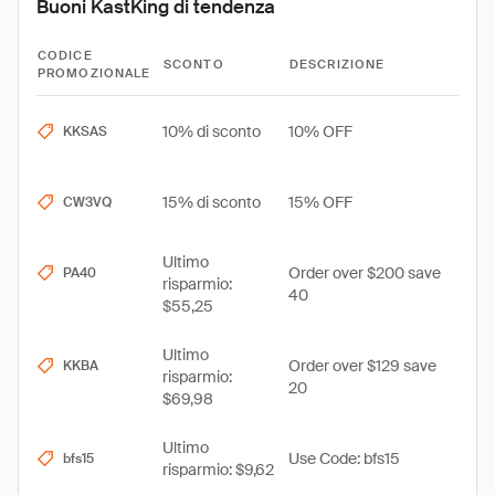
Buoni KastKing di tendenza
CODICE
SCONTO
DESCRIZIONE
PROMOZIONALE
10% di sconto
10% OFF
KKSAS
15% di sconto
15% OFF
CW3VQ
Ultimo
Order over $200 save
PA40
risparmio:
40
$55,25
Ultimo
Order over $129 save
KKBA
risparmio:
20
$69,98
Ultimo
Use Code: bfs15
bfs15
risparmio: $9,62