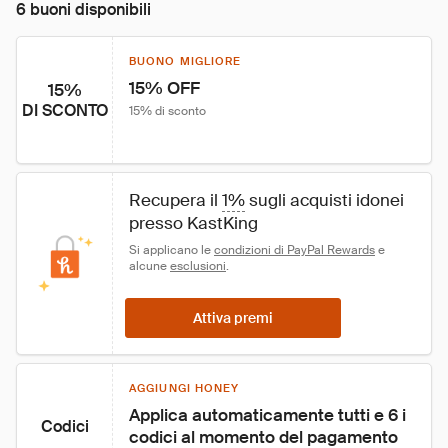
6 buoni disponibili
BUONO MIGLIORE
15% OFF
15%
DI SCONTO
15% di sconto
Recupera il 
1%
 sugli acquisti idonei 
presso KastKing
Si applicano le 
condizioni di PayPal Rewards
 e 
alcune 
esclusioni
.
Attiva premi
AGGIUNGI HONEY
Applica automaticamente tutti e 6 i 
Codici
codici al momento del pagamento 