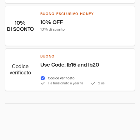
BUONO ESCLUSIVO HONEY
10% OFF
10%
DI SCONTO
10% di sconto
BUONO
Use Code: lb15 and lb20
Codice
verificato
Codice verificato
Ha funzionato a year fa
2 usi