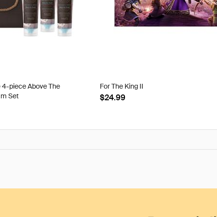
e 4-piece Above The
For The King II
am Set
$24.99