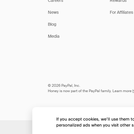
Careers
Rewards
News
For Affiliates
Blog
Media
© 2026 PayPal, Inc.
Honey is now part of the PayPal family. Learn more
If you accept cookies, we’ll use them 
personalized ads when you visit other s
Would you like to view 