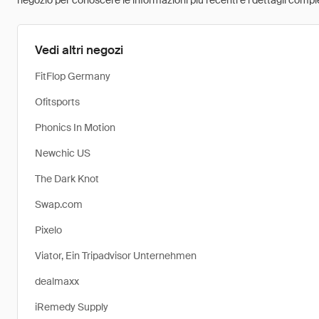
negozio per conoscere le informazioni più recenti e i dettagli comple
Vedi altri negozi
FitFlop Germany
Ofitsports
Phonics In Motion
Newchic US
The Dark Knot
Swap.com
Pixelo
Viator, Ein Tripadvisor Unternehmen
dealmaxx
iRemedy Supply