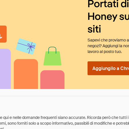
Portati d
Honey su
siti
Sapevi che proviamo au
negozi? Aggiungi la nos
lavoro al posto tuo.
Aggiungilo a Chr
ate qui e nelle domande frequenti siano accurate. Ricorda però che tutti i
 premi, sono forniti solo a scopo informativo, passibili di modifiche e potr