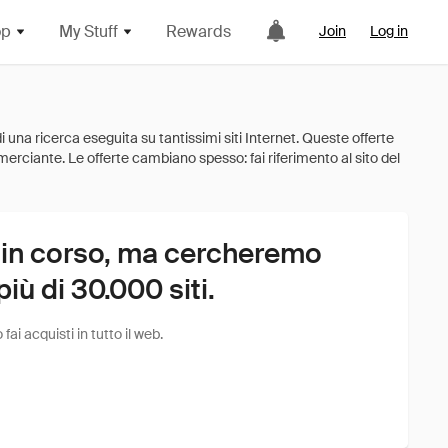
op
My Stuff
Rewards
Join
Log in
 in corso, ma cercheremo
ù di 30.000 siti.
i acquisti in tutto il web.