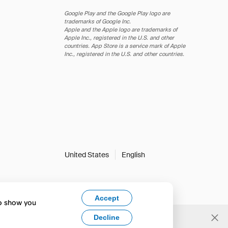
Google Play and the Google Play logo are
trademarks of Google Inc.
Apple and the Apple logo are trademarks of
Apple Inc., registered in the U.S. and other
countries. App Store is a service mark of Apple
Inc., registered in the U.S. and other countries.
United States
English
Accept
to show you
Decline
Yes, change to English