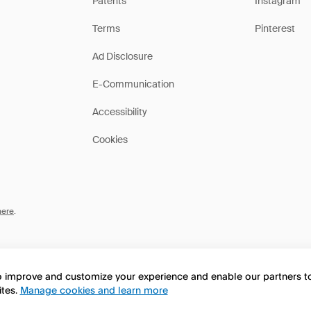
Patents
Instagram
Terms
Pinterest
Ad Disclosure
E-Communication
Accessibility
Cookies
here
.
to improve and customize your experience and enable our partners 
ites.
Manage cookies and learn more
this page in English?
No, continua a esplorare