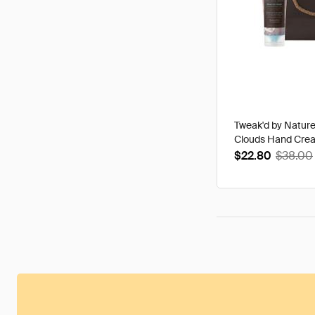
Tweak'd by Natur
Clouds Hand Cre
$22.80
$38.00