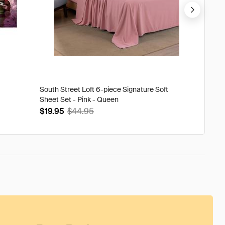
South Street Loft 6-piece Signature Soft
Tweak'd
Sheet Set - Pink - Queen
Volumi
$19.95
$44.95
$93.9