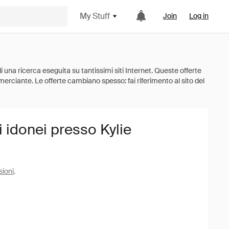
My Stuff
Join
Log in
i idonei presso Kylie
sioni
.