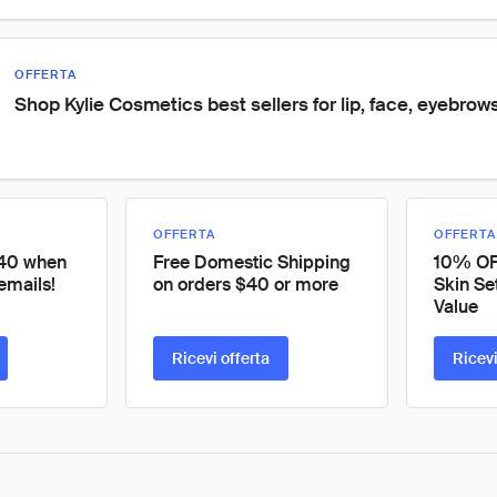
OFFERTA
Shop Kylie Cosmetics best sellers for lip, face, eyebrows
OFFERTA
OFFERTA
40 when
Free Domestic Shipping
10% OFF
emails!
on orders $40 or more
Skin Se
Value
Ricevi offerta
Ricevi