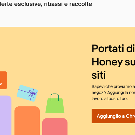
ferte esclusive, ribassi e raccolte
Portati d
Honey su
siti
Sapevi che proviamo au
negozi? Aggiungi la nos
lavoro al posto tuo.
Aggiungilo a Chr