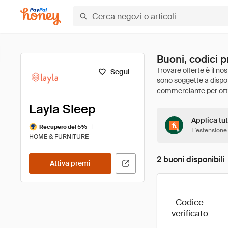
Buoni, codici p
Segui
Layla Sleep
Applica tut
|
Recupero del 5%
L'estensione
HOME & FURNITURE
2 buoni disponibili
Attiva premi
Codice
verificato