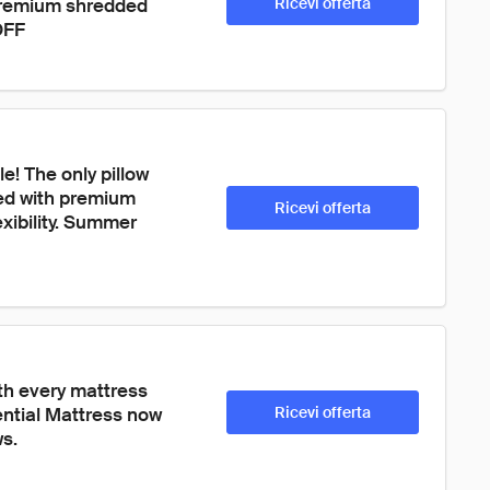
 premium shredded 
Ricevi offerta
OFF
! The only pillow 
lled with premium 
Ricevi offerta
xibility. Summer 
th every mattress 
ential Mattress now 
Ricevi offerta
s.