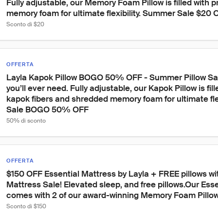
Fully adjustable, our Memory Foam Pillow is filled with
memory foam for ultimate flexibility. Summer Sale $20 
Sconto di $20
OFFERTA
Layla Kapok Pillow BOGO 50% OFF - Summer Pillow Sale
you’ll ever need. Fully adjustable, our Kapok Pillow is fi
kapok fibers and shredded memory foam for ultimate fle
Sale BOGO 50% OFF
50% di sconto
OFFERTA
$150 OFF Essential Mattress by Layla + FREE pillows wi
Mattress Sale! Elevated sleep, and free pillows.Our Ess
comes with 2 of our award-winning Memory Foam Pillow
Sconto di $150