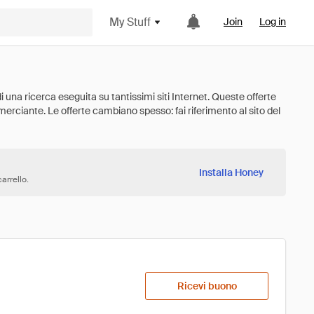
My Stuff
Join
Log in
Installa Honey
arrello.
Ricevi buono