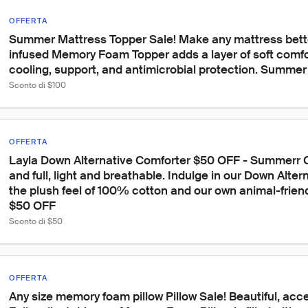
OFFERTA
Summer Mattress Topper Sale! Make any mattress bette
infused Memory Foam Topper adds a layer of soft comfo
cooling, support, and antimicrobial protection. Summe
Sconto di $100
OFFERTA
Layla Down Alternative Comforter $50 OFF - Summerr C
and full, light and breathable. Indulge in our Down Alter
the plush feel of 100% cotton and our own animal-friend
$50 OFF
Sconto di $50
OFFERTA
Any size memory foam pillow Pillow Sale! Beautiful, acce