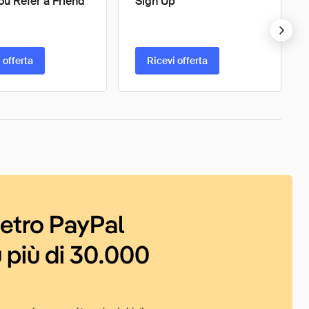
u Refer a Friend
Sign Up
 offerta
Ricevi offerta
ietro PayPal
 più di 30.000