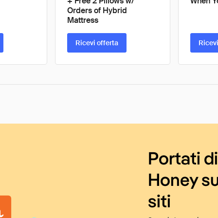
+ Free 2 Pillows w/
When Yo
Orders of Hybrid
Mattress
Ricevi offerta
Ricevi
Portati d
Honey su
siti