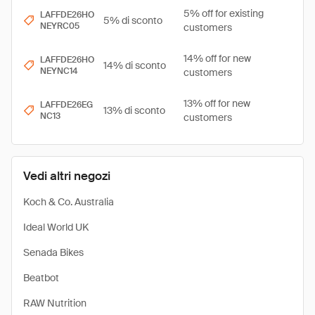
5% off for existing
LAFFDE26HO
5% di sconto
NEYRC05
customers
14% off for new
LAFFDE26HO
14% di sconto
NEYNC14
customers
13% off for new
LAFFDE26EG
13% di sconto
NC13
customers
Vedi altri negozi
Koch & Co. Australia
Ideal World UK
Senada Bikes
Beatbot
RAW Nutrition