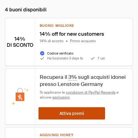
4 buoni disponibili
BUONO MIGLIORE
14% off for new customers
14%
14% di sconto
•
Primo acquisto
DI SCONTO
Codice verificato
Ha funzionato 3 days fa
7 usi
Recupera il 
3%
 sugli acquisti idonei 
presso Lenstore Germany
Si applicano le 
condizioni di PayPal Rewards
 e 
alcune 
esclusioni
.
Attiva premi
AGGIUNGI HONEY