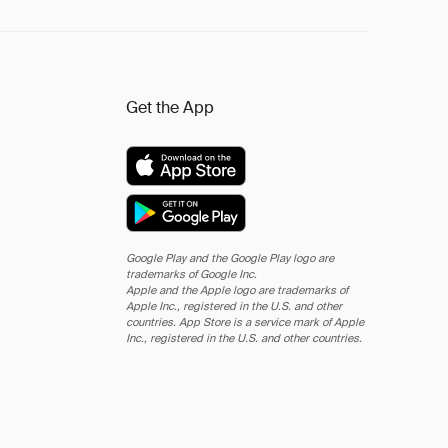
Get the App
Google Play and the Google Play logo are
trademarks of Google Inc.
Apple and the Apple logo are trademarks of
Apple Inc., registered in the U.S. and other
countries. App Store is a service mark of Apple
Inc., registered in the U.S. and other countries.