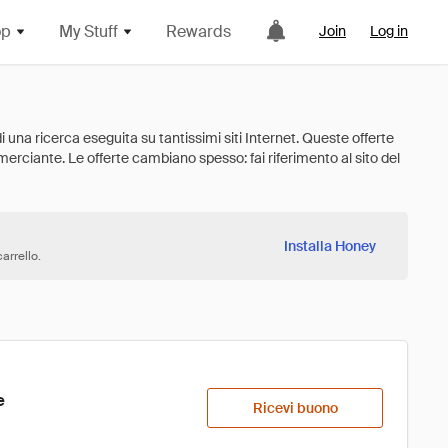
op
My Stuff
Rewards
Join
Log in
Installa Honey
arrello.
e
Ricevi buono