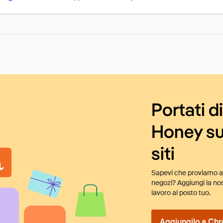
Portati d
Honey su
siti
Sapevi che proviamo au
negozi? Aggiungi la nos
lavoro al posto tuo.
Aggiungilo a Chr