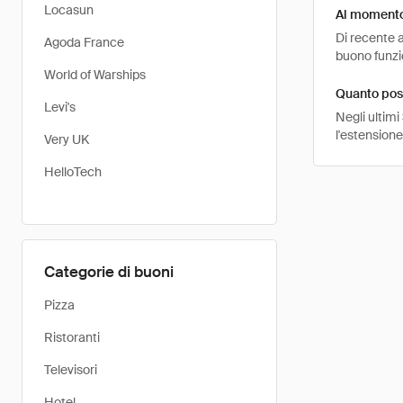
Locasun
Al momento 
Di recente a
Agoda France
buono funzio
World of Warships
Quanto pos
Levi's
Negli ultimi
l'estensione
Very UK
HelloTech
Categorie di buoni
Pizza
Ristoranti
Televisori
Hotel