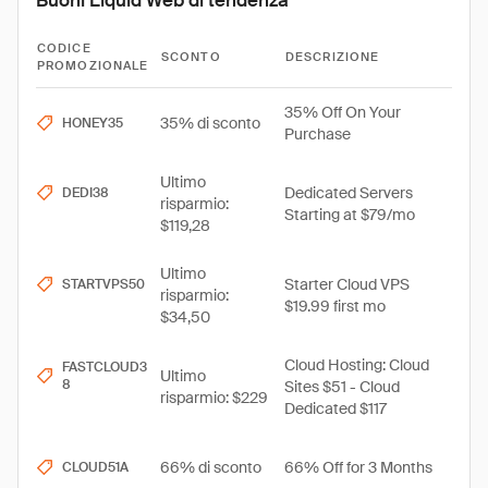
Buoni Liquid Web di tendenza
CODICE
SCONTO
DESCRIZIONE
PROMOZIONALE
35% Off On Your
35% di sconto
HONEY35
Purchase
Ultimo
Dedicated Servers
DEDI38
risparmio:
Starting at $79/mo
$119,28
Ultimo
Starter Cloud VPS
STARTVPS50
risparmio:
$19.99 first mo
$34,50
Cloud Hosting: Cloud
FASTCLOUD3
Ultimo
8
Sites $51 - Cloud
risparmio: $229
Dedicated $117
66% di sconto
66% Off for 3 Months
CLOUD51A