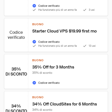
Codice verificato
Ha funzionato più di un anno fa
3 usi
BUONO
Starter Cloud VPS $19.99 first mo
Codice
verificato
Codice verificato
Ha funzionato più di un anno fa
13 usi
BUONO
35% Off for 3 Months
35%
35% di sconto
DI SCONTO
Codice verificato
BUONO
34% Off CloudSites for 6 Months
34%
34% di sconto
DI SCONTO