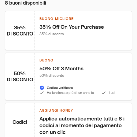
8 buoni disponibili
BUONO MIGLIORE
35% Off On Your Purchase
35%
DI SCONTO
35% di sconto
BUONO
50% Off 3 Months
50%
50% di sconto
DI SCONTO
Codice verificato
Ha funzionato più di un anno fa
1 usi
AGGIUNGI HONEY
Applica automaticamente tutti e 8 i 
Codici
codici al momento del pagamento 
con un clic