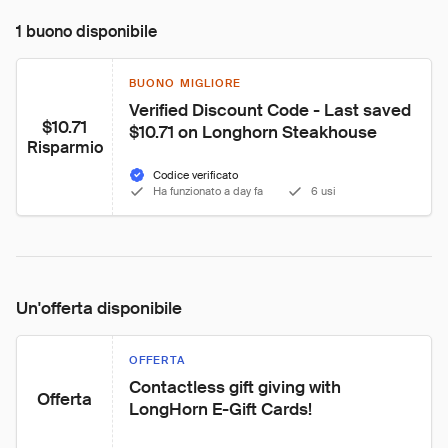
1 buono disponibile
BUONO MIGLIORE
Verified Discount Code - Last saved 
$10.71
$10.71 on Longhorn Steakhouse
Risparmio
Codice verificato
Ha funzionato a day fa
6 usi
Un'offerta disponibile
OFFERTA
Contactless gift giving with 
Offerta
LongHorn E-Gift Cards!